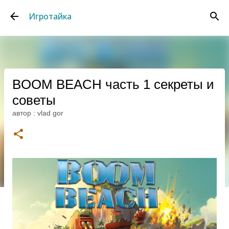
К основному контенту
Игротайка
BOOM BEACH часть 1 секреты и
советы
автор :
vlad gor