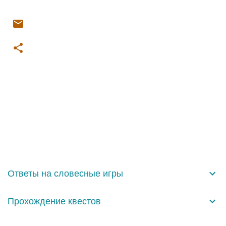
К
о
м
м
е
н
Ответы на словесные игры
т
а
Прохождение квестов
р
и