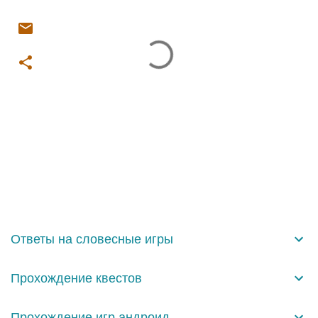
К
о
м
м
е
н
Ответы на словесные игры
т
а
Прохождение квестов
р
и
Прохождение игр андроид