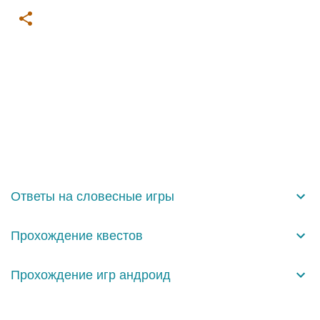
К
о
м
м
е
н
Ответы на словесные игры
т
а
Прохождение квестов
р
и
Прохождение игр андроид
и