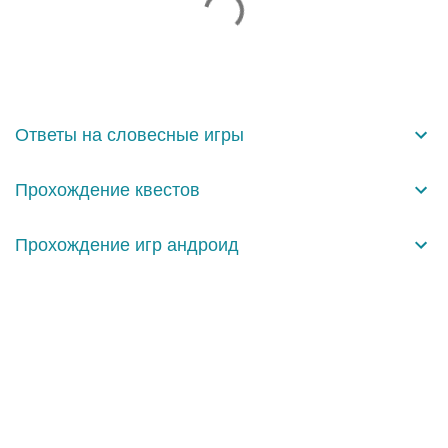
о
м
м
е
н
Ответы на словесные игры
т
а
Прохождение квестов
р
и
Прохождение игр андроид
и