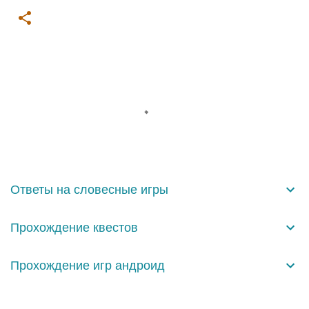
К
о
м
м
е
н
Ответы на словесные игры
т
а
Прохождение квестов
р
и
Прохождение игр андроид
и