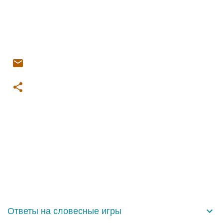
К
о
м
м
е
н
Ответы на словесные игры
т