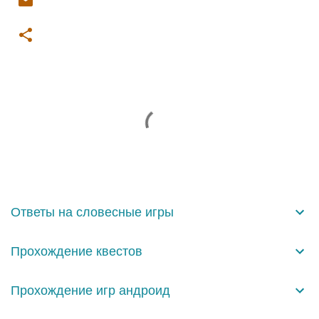
К
о
м
м
е
н
Ответы на словесные игры
т
а
Прохождение квестов
р
и
Прохождение игр андроид
и