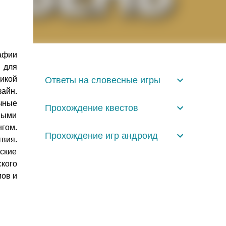
афии
 для
дикой
Ответы на словесные игры
айн.
чные
Прохождение квестов
ными
гом.
Прохождение игр андроид
вия.
еские
кого
мов и