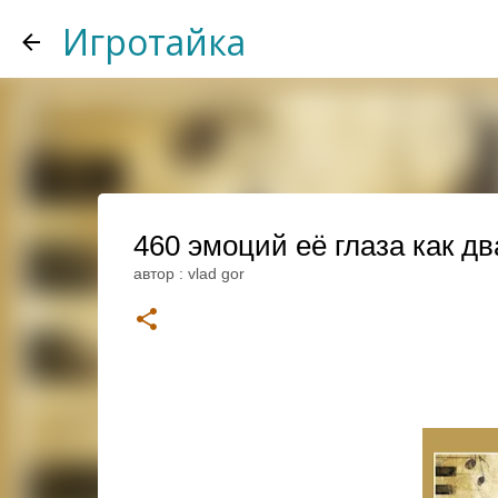
Игротайка
460 эмоций её глаза как дв
автор :
vlad gor