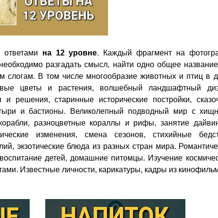
 ответами
на 12 уровне
. Каждый фрагмент на фотогр
 необходимо разгадать смысл, найти одно общее название
м слогам. В том числе многообразие животных и птиц в 
сивые цветы и растения, волшебный ландшафтный диз
 и решения, старинные исторические постройки, сказо
тыри и бастионы. Великолепный подводный мир с хищ
корабли, разноцветные кораллы и рифы, занятие дайвин
ические изменения, смена сезонов, стихийные бедст
лий, экзотические блюда из разных стран мира. Романтич
оспитание детей, домашние питомцы. Изучение космичес
тами. Известные личности, карикатуры, кадры из кинофиль