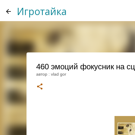
Игротайка
460 эмоций фокусник на сц
автор :
vlad gor