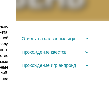
ельно
ета,
нной
Ответы на словесные игры
олу,
тиц в
Прохождение квестов
огие
лами
Прохождение игр андроид
рные
лий,
ашние