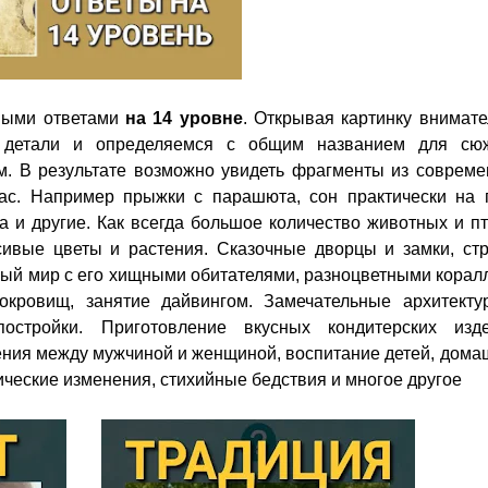
ными ответами
на 14 уровне
. Открывая картинку внимат
 детали и определяемся с общим названием для сюж
м. В результате возможно увидеть фрагменты из совреме
ас. Например прыжки с парашюта, сон практически на п
а и другие. Как всегда большое количество животных и п
сивые цветы и растения. Сказочные дворцы и замки, стр
ый мир с его хищными обитателями, разноцветными корал
окровищ, занятие дайвингом. Замечательные архитекту
остройки. Приготовление вкусных кондитерских изде
ения между мужчиной и женщиной, воспитание детей, дом
ческие изменения, стихийные бедствия и многое другое