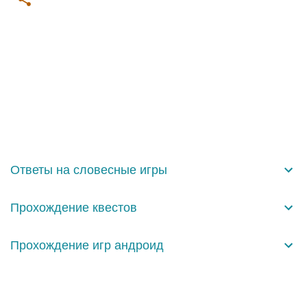
К
о
м
м
е
н
Ответы на словесные игры
т
а
Прохождение квестов
р
и
Прохождение игр андроид
и
Технологии Blogger