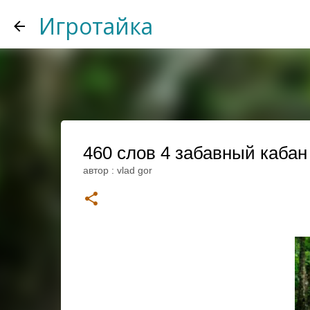
Игротайка
460 слов 4 забавный кабан 
автор :
vlad gor