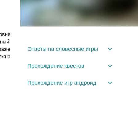
овне
ьный
Ответы на словесные игры
даже
олжна
Прохождение квестов
Прохождение игр андроид