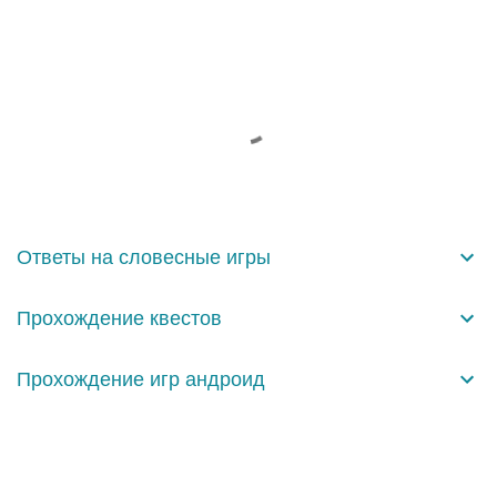
К
о
м
м
е
н
Ответы на словесные игры
т
а
Прохождение квестов
р
и
Прохождение игр андроид
и
Технологии Blogger