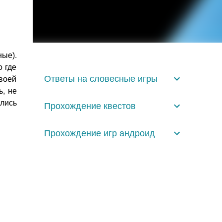
ые).
о где
Ответы на словесные игры
воей
ь, не
ились
Прохождение квестов
Прохождение игр андроид