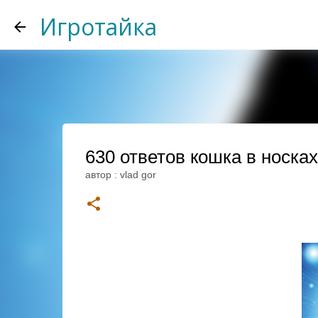
Игротайка
630 ответов кошка в носках
автор :
vlad gor