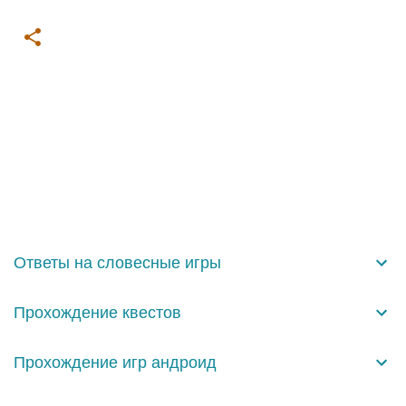
К
о
м
м
е
н
Ответы на словесные игры
т
а
Прохождение квестов
р
и
Прохождение игр андроид
и