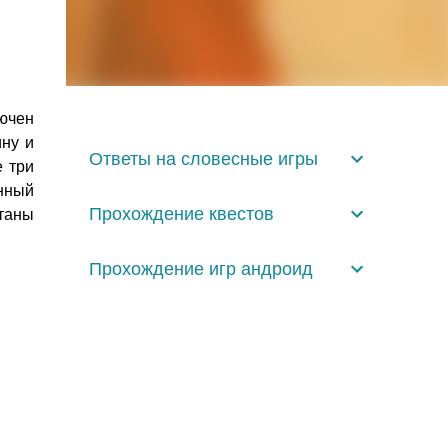
ючен
ину и
Ответы на словесные игры
е три
нный
Прохождение квестов
таны
Прохождение игр андроид