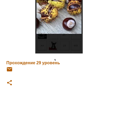
Прохождение 29 уровень
К
о