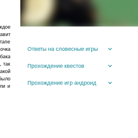
ждое
тавит
тапе
Ответы на словесные игры
очка
обака
, так
Прохождение квестов
акой
было
Прохождение игр андроид
ли и