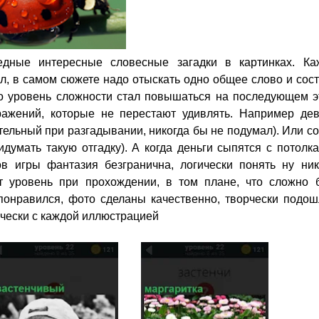
дные интересные словесные загадки в картинках. Ка
л, в самом сюжете надо отыскать одно общее слово и сос
что уровень сложности стал повышаться на последующем э
ражений, которые не перестают удивлять. Например дев
ительный при разгадывании, никогда бы не подумал). Или с
думать такую отгадку). А когда деньги сыпятся с потолка
в игры фантазия безгранична, логически понять ну ник
т уровень при прохождении, в том плане, что сложно 
 понравился, фото сделаны качественно, творчески подош
ически с каждой иллюстрацией