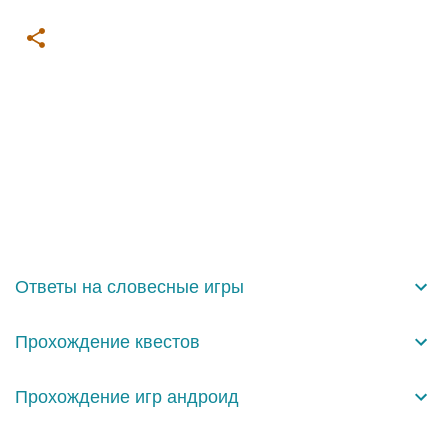
К
о
м
м
е
н
Ответы на словесные игры
т
а
Прохождение квестов
р
и
Прохождение игр андроид
и