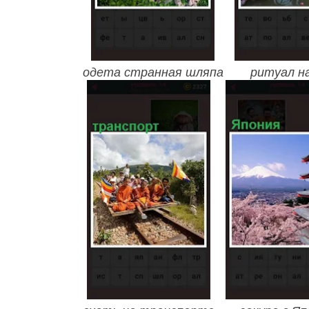
одета странная шляпа
ритуал на