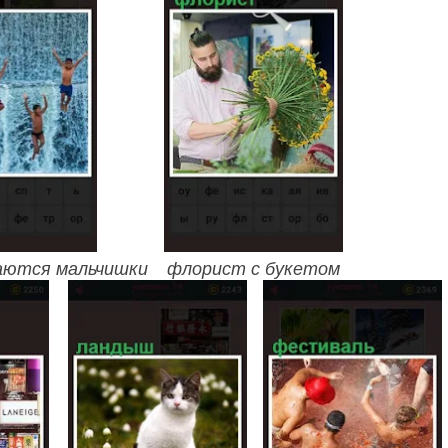
паются мальчишки
флорист с букетом