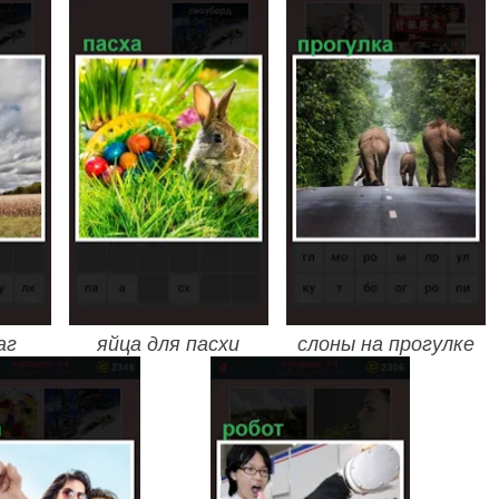
аг
яйца для пасхи
слоны на прогулке