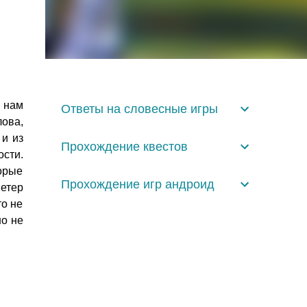
 нам
Ответы на словесные игры
лова,
 и из
Прохождение квестов
сти.
орые
Прохождение игр андроид
Ветер
то не
но не