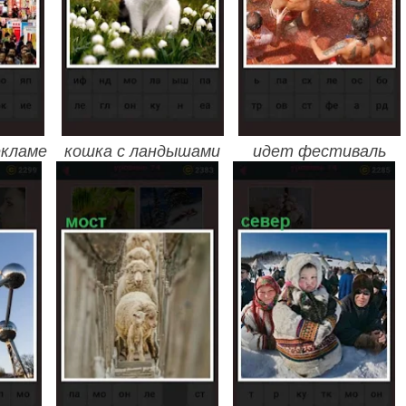
екламе
кошка с ландышами
идет фестиваль