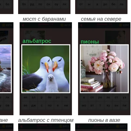
мост с баранами
семья на севере
ане
альбатрос с птенцом
пионы в вазе