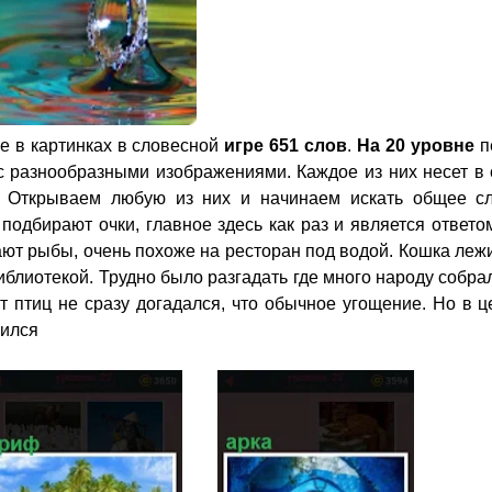
е в картинках в словесной
игре 651 слов
.
На 20 уровне
п
 разнообразными изображениями. Каждое из них несет в 
. Открываем любую из них и начинаем искать общее сл
 подбирают очки, главное здесь как раз и является ответо
ают рыбы, очень похоже на ресторан под водой. Кошка леж
иблиотекой. Трудно было разгадать где много народу собра
ят птиц не сразу догадался, что обычное угощение. Но в 
чился