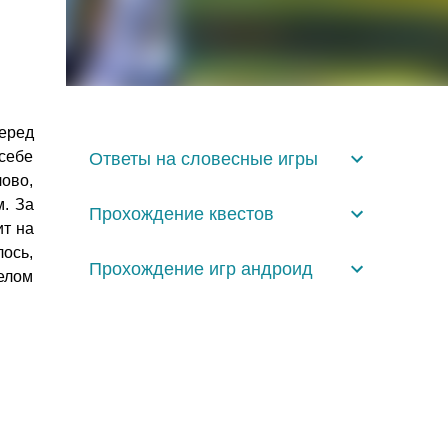
еред
себе
Ответы на словесные игры
ово,
м. За
Прохождение квестов
ит на
лось,
Прохождение игр андроид
целом