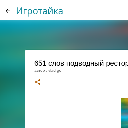
Игротайка
651 слов подводный рестор
автор :
vlad gor