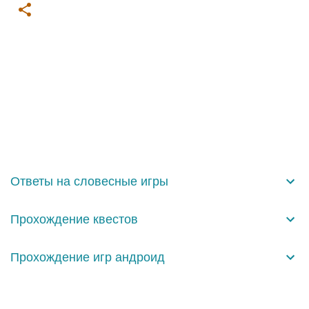
К
о
м
м
е
н
Ответы на словесные игры
т
а
Прохождение квестов
р
и
Прохождение игр андроид
и
Технологии Blogger