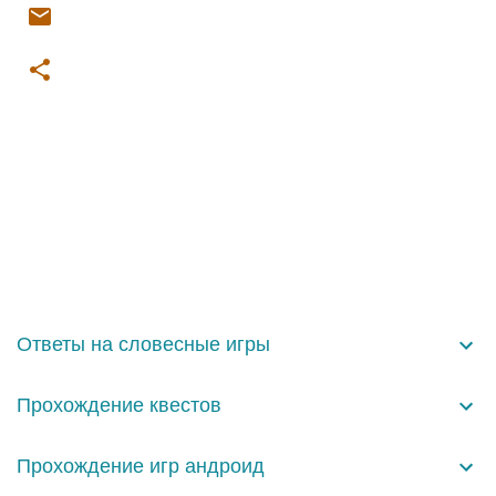
К
о
м
м
е
н
Ответы на словесные игры
т
а
Прохождение квестов
р
и
Прохождение игр андроид
и