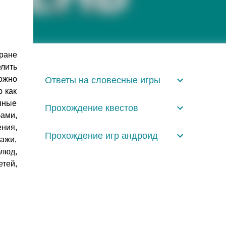
кране
лить
ожно
Ответы на словесные игры
р как
упные
Прохождение квестов
ами,
ния,
Прохождение игр андроид
ажи,
блюд,
тей,