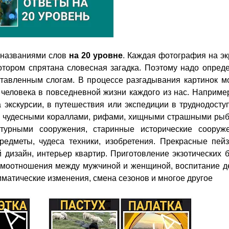
 названиями слов
на 20 уровне
. Каждая фотография на э
отором спрятана словесная загадка. Поэтому надо опреде
ставленным слогам. В процессе разгадывания картинок м
человека в повседневной жизни каждого из нас. Наприме
 экскурсии, в путешествия или экспедиции в труднодост
о чудесными кораллами, рифами, хищными страшными рыб
ктурными сооружения, старинные исторические сооруже
едметы, чудеса техники, изобретения. Прекрасные пейз
дизайн, интерьер квартир. Приготовление экзотических 
аимоотношения между мужчиной и женщиной, воспитание де
матические изменения, смена сезонов и многое другое