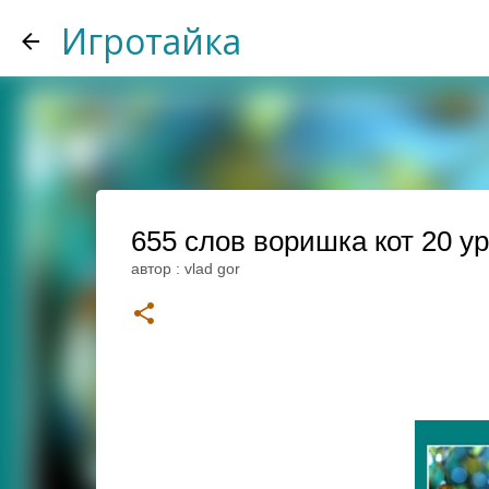
Игротайка
655 слов воришка кот 20 у
автор :
vlad gor