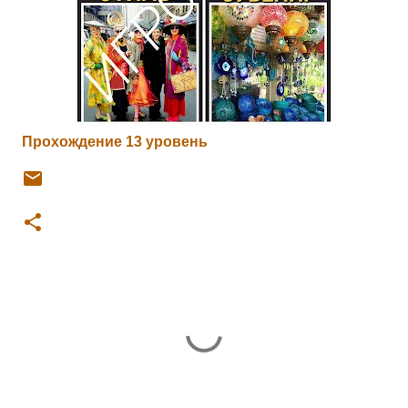
Прохождение 13 уровень
К
о
м
м