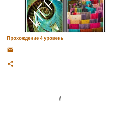
Прохождение 4 уровень
К
о
м
м
е