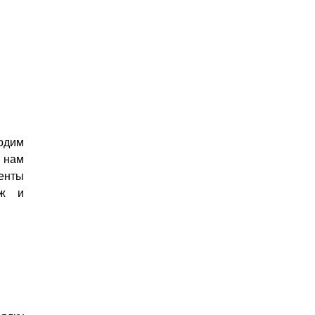
одим
 нам
енты
ож и