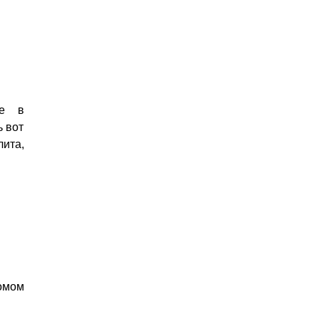
те в
ь вот
ита,
омом