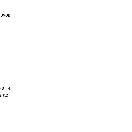
ючок
ка и
тает