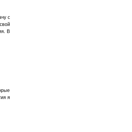
чу с
свой
ия. В
орые
ия я