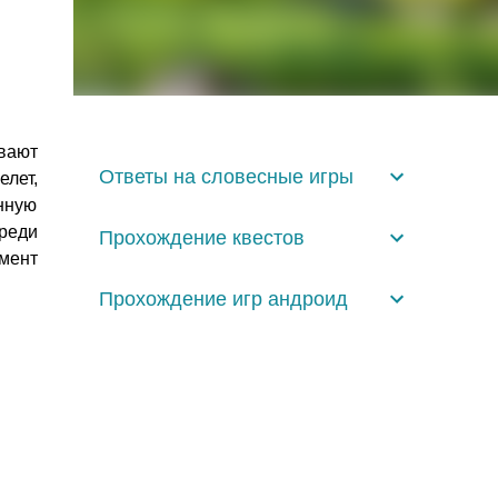
вают
Ответы на словесные игры
лет,
нную
Среди
Прохождение квестов
мент
Прохождение игр андроид