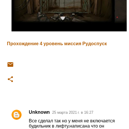
Прохождение 4 уровень миссия Рудоспуск
Unknown
25 марта 2021 г. в 16:27
К
Все сделал так но у меня не включается
о
будильник в лифту.написана что он