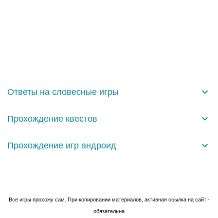
О
т
п
р
а
Ответы на словесные игры
в
и
т
Прохождение квестов
ь
к
о
Прохождение игр андроид
м
м
е
н
Технологии Blogger
т
а
Все игры прохожу сам. При копировании материалов, активная ссылка на сайт -
р
и
обязательна