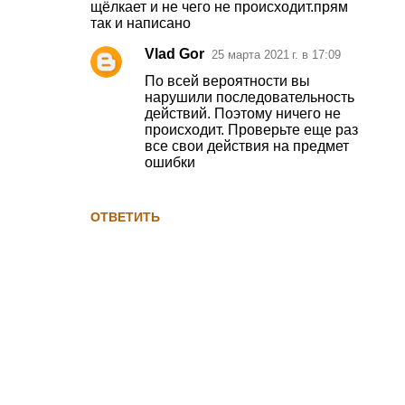
щёлкает и не чего не происходит.прям
м
так и написано
м
Vlad Gor
25 марта 2021 г. в 17:09
е
По всей вероятности вы
н
нарушили последовательность
т
действий. Поэтому ничего не
происходит. Проверьте еще раз
а
все свои действия на предмет
р
ошибки
и
и
ОТВЕТИТЬ