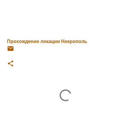
Прохождение локации Некрополь
К
о
м
м
е