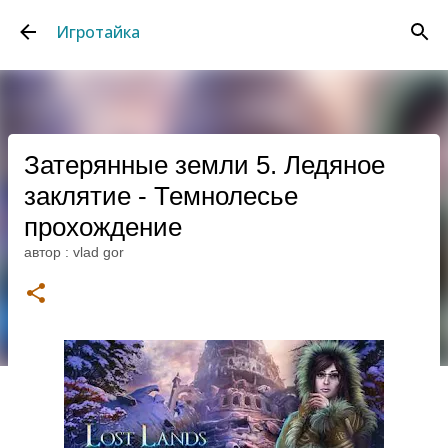
К основному контенту
Игротайка
Затерянные земли 5. Ледяное
заклятие - Темнолесье
прохождение
автор :
vlad gor