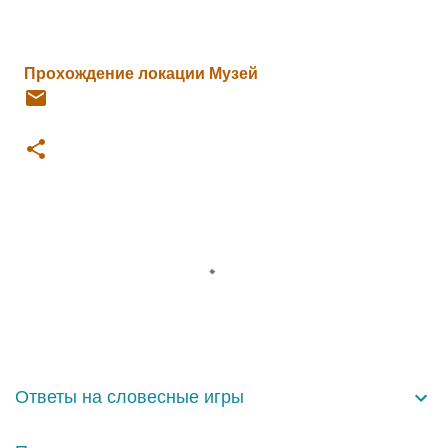
Прохождение локации Музей
К
о
м
м
е
н
Ответы на словесные игры
т
а