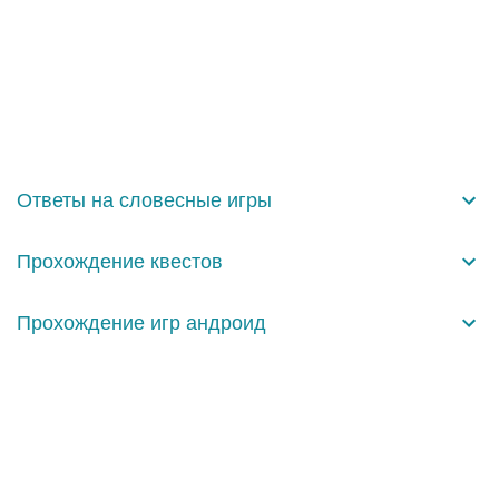
К
о
м
м
е
н
Ответы на словесные игры
т
а
Прохождение квестов
р
и
Прохождение игр андроид
и