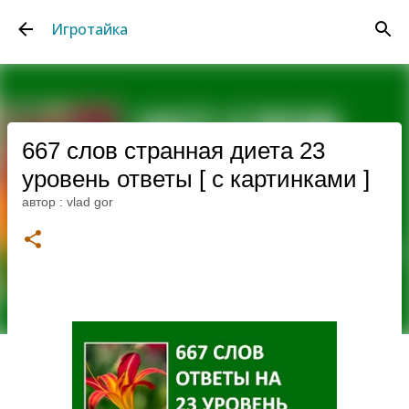
К основному контенту
Игротайка
667 слов странная диета 23
уровень ответы [ с картинками ]
автор :
vlad gor