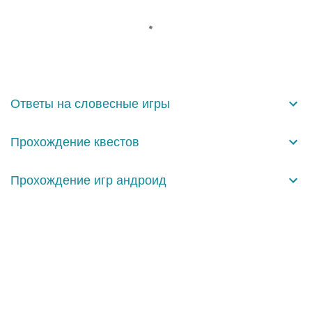
о
м
м
е
н
Ответы на словесные игры
т
а
Прохождение квестов
р
и
Прохождение игр андроид
и