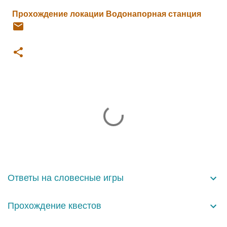
Прохождение локации Водонапорная станция
К
о
м
м
е
н
Ответы на словесные игры
т
а
Прохождение квестов
р