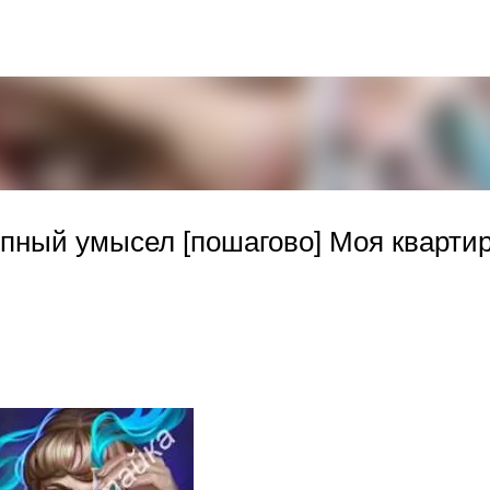
К основному контенту
пный умысел [пошагово] Моя кварти