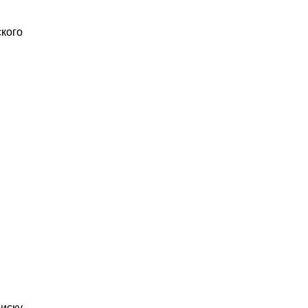
кого
иску