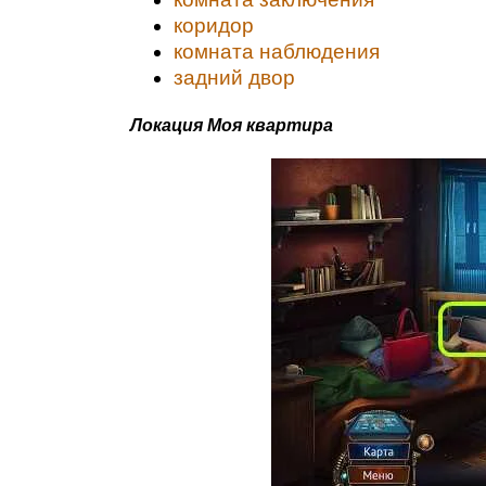
коридор
комната наблюдения
задний двор
Локация Моя квартира