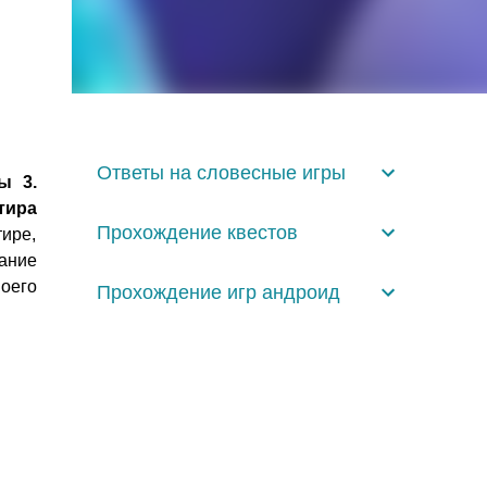
Ответы на словесные игры
ы 3.
тира
Прохождение квестов
тире,
мание
оего
Прохождение игр андроид