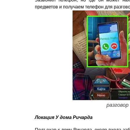
предметов и получаем телефон для разгов
разговор
Локация У дома Ричард
а
Подъехав к дому Ричарда, около входа заб