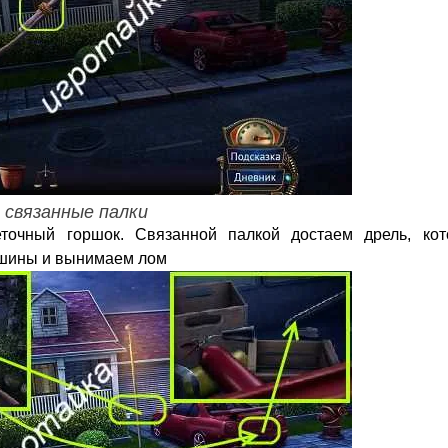
связанные палки
очный горшок. Связанной палкой достаем дрель, кот
ашины и вынимаем лом