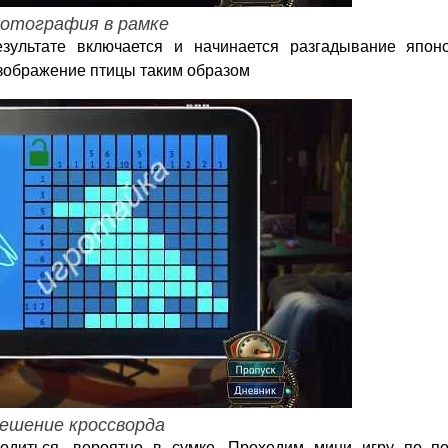
отография в рамке
зультате включается и начинается разгадывание японс
изображение птицы таким образом
ешение кроссворда
одиться, вероятно в сумке. Проходим мини игру по по