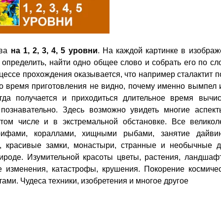
ова
на 1, 2, 3, 4, 5 уровни
. На каждой картинке в изобра
 определить, найти одно общее слово и собрать его по сл
оцессе прохождения оказывается, что например сталактит 
о время приготовления не видно, почему именно вымпел 
гда получается и приходиться длительное время вычис
познавательно. Здесь возможно увидеть многие аспект
 том числе и в экстремальной обстановке. Все великол
рифами, кораллами, хищными рыбами, занятие дайвин
, красивые замки, монастыри, странные и необычные д
ироде. Изумительной красоты цветы, растения, ландшаф
е изменения, катастрофы, крушения. Покорение космичес
ами. Чудеса техники, изобретения и многое другое