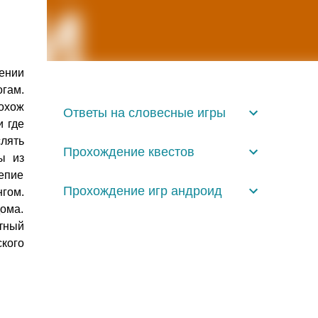
жении
огам.
похож
Ответы на словесные игры
и где
лять
Прохождение квестов
ы из
епие
Прохождение игр андроид
гом.
ома.
тный
кого