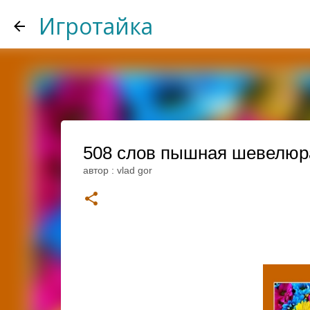
Игротайка
508 слов пышная шевелюра о
автор :
vlad gor