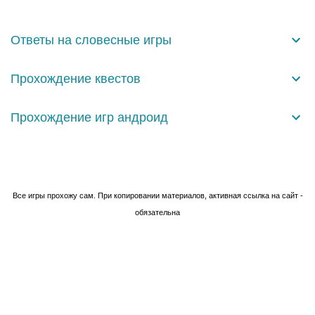
е
н
Ответы на словесные игры
т
а
Прохождение квестов
р
и
Прохождение игр андроид
и
Технологии Blogger
Все игры прохожу сам. При копировании материалов, активная ссылка на сайт -
обязательна