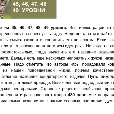
е
на 45, 46, 47, 48, 49 уровни
. Все иллюстрации кот
пределенную словесную загадку. Надо постараться найти
весь смысл сюжета и составить его по слогам. Если взя
плоту, то конечно понятно о чем идет речь. Но когда на л
 кожистокрылых, тогда выяснить его название оказыва
нете. Дальше есть еще несколько непонятных жуков, наз
анные. Надо отметить что авторы игры порадовали но
 из нашей повседневной жизни, причем качествен
атление название кондитерского изделия Нуга, никогд
 и птицы в дикой природе. Великолепный подводный мир 
даже ресторанами. Странные рецепты, необычное прин
тавленная игра словесного жанра
480 слов
мне понрави
иданными названиями, новыми словами, заставляет дума