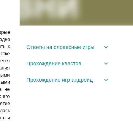
орые
 одно
ть к
Ответы на словесные игры
истке
ется
Прохождение квестов
вания
выми
Прохождение игр андроид
ными
а не
с его
ятие
лась
ть и