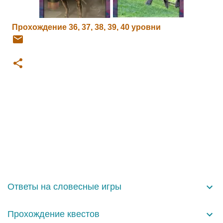
Прохождение 36, 37, 38, 39, 40 уровни
К
о
м
м
е
н
Ответы на словесные игры
т
а
Прохождение квестов
р