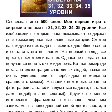
Словесная игра
500 слов. Моя первая игра
с
хитрыми ответами на
31, 32, 33, 34, 35
уровни
. Все
изображения которые нам показывают содержат
ловко замаскированные словесные загадки. Смотря
на каждую из них надо вычислить одно общее слово
и составить его по слогам. На первый взгляд все
просто, посмотрел и назвал. Однако не всегда легко
получается понять о чем идет речь. Вот например где
показана иллюстрация счастливых людей, название
очень удивило или с верблюдом неожиданно
сравнили с мехом). Название некоторых стран по
фотографии заставили задуматься надолго, пытался
даже подобрать по слогам)). Другие не менее
интересные фрагменты показывают чем мы
занимаемся в повседневной своей деятельности, в
том числе экстремальной обстановке. Как всегда в