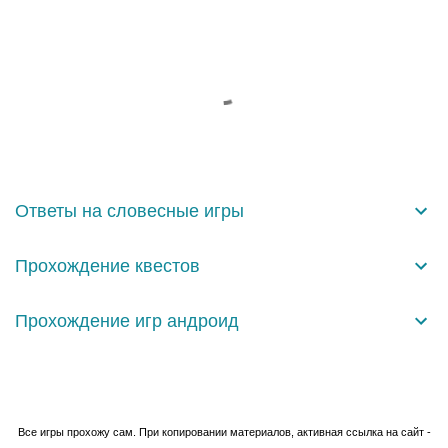
К
о
м
м
е
н
Ответы на словесные игры
т
а
Прохождение квестов
р
и
Прохождение игр андроид
и
Технологии Blogger
Все игры прохожу сам. При копировании материалов, активная ссылка на сайт -