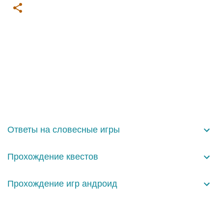
К
о
м
м
е
н
Ответы на словесные игры
т
а
Прохождение квестов
р
и
Прохождение игр андроид
и
Технологии Blogger