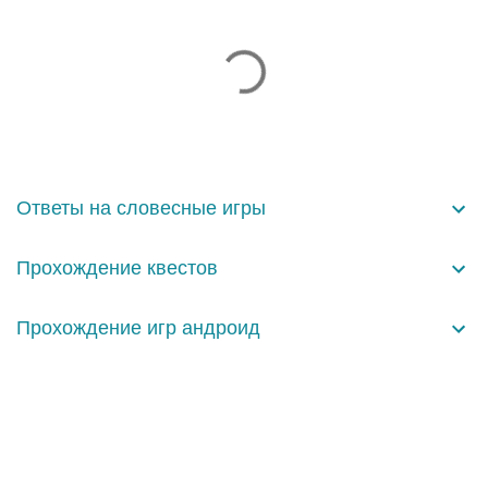
К
о
м
м
е
н
Ответы на словесные игры
т
а
Прохождение квестов
р
и
Прохождение игр андроид
и