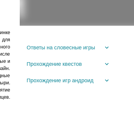
инке
 для
ного
Ответы на словесные игры
исле
ные и
Прохождение квестов
айн.
дные
Прохождение игр андроид
тыри.
ятие
цев.