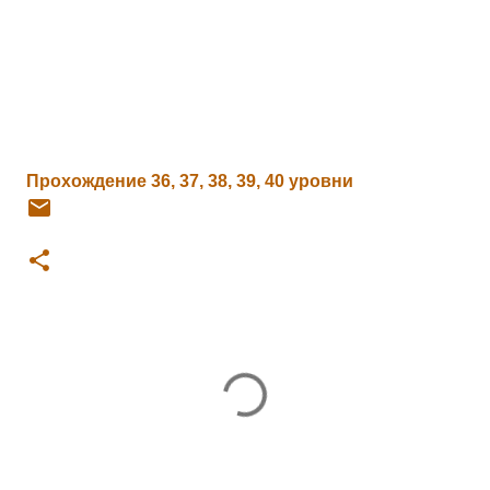
Прохождение 36, 37, 38, 39, 40 уровни
К
о
м
м
е