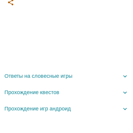
К
о
м
м
е
н
Ответы на словесные игры
т
а
Прохождение квестов
р
и
Прохождение игр андроид
и