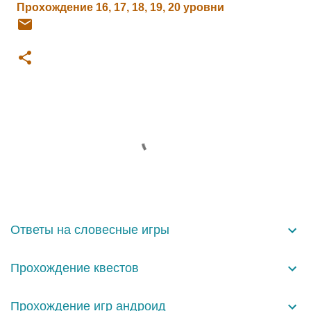
Прохождение 16, 17, 18, 19, 20 уровни
К
о
м
м
е
н
Ответы на словесные игры
т
а
Прохождение квестов
р
и
Прохождение игр андроид