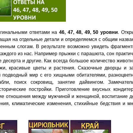
гинальными ответами на
46, 47, 48, 49, 50 уровни
. Откр
ращая на отдельные детали и определяемся с общим назва
ленным слогам. В результате возможно увидеть фрагмент
аждого из нас. Например прыжки с парашюта, сон практи
ие десерта и другие. Как всегда большое количество живот
жи, красивые цветы и растения. Сказочные дворцы и за
й подводный мир с его хищными обитателями, разноцвет
бли, поиск сокровищ, занятие дайвингом. Замечател
торические постройки. Приготовление вкусных кондитер
кие отношения между мужчиной и женщиной, воспитание д
ия, климатические изменения, стихийные бедствия и мн