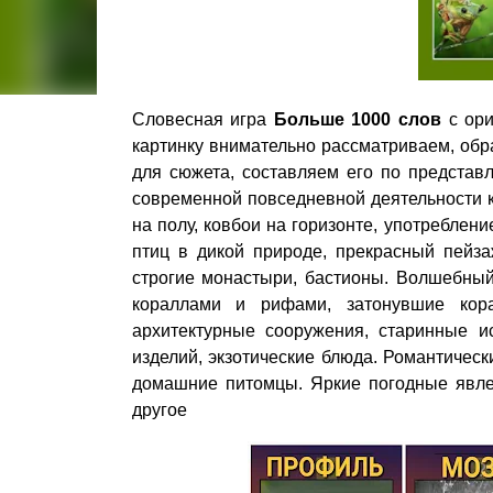
Словесная игра
Больше 1000 слов
с ори
картинку внимательно рассматриваем, об
для сюжета, составляем его по представ
современной повседневной деятельности к
на полу, ковбои на горизонте, употреблен
птиц в дикой природе, прекрасный пейза
строгие монастыри, бастионы. Волшебны
кораллами и рифами, затонувшие кора
архитектурные сооружения, старинные ис
изделий, экзотические блюда. Романтичес
домашние питомцы. Яркие погодные явлен
другое