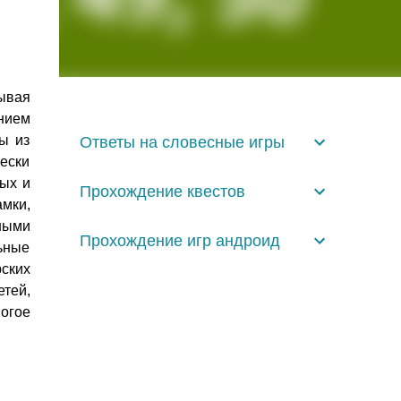
ывая
нием
ы из
Ответы на словесные игры
чески
ных и
Прохождение квестов
мки,
ными
Прохождение игр андроид
ьные
ских
етей,
огое