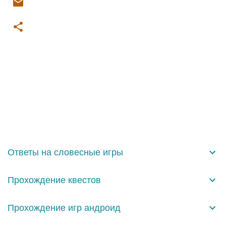
К
о
м
м
е
н
Ответы на словесные игры
т
а
Прохождение квестов
р
и
Прохождение игр андроид
и