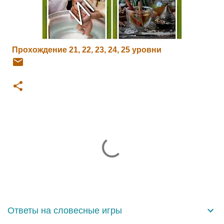
Прохождение 21, 22, 23, 24, 25 уровни
К
о
м
м
е
н
Ответы на словесные игры
т