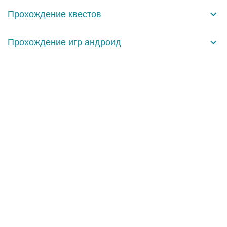
а
Прохождение квестов
р
и
Прохождение игр андроид
и