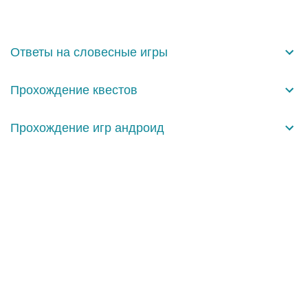
м
е
н
Ответы на словесные игры
т
а
Прохождение квестов
р
и
Прохождение игр андроид
и