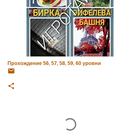
Прохождение 56, 57, 58, 59, 60 уровни
К
о
м