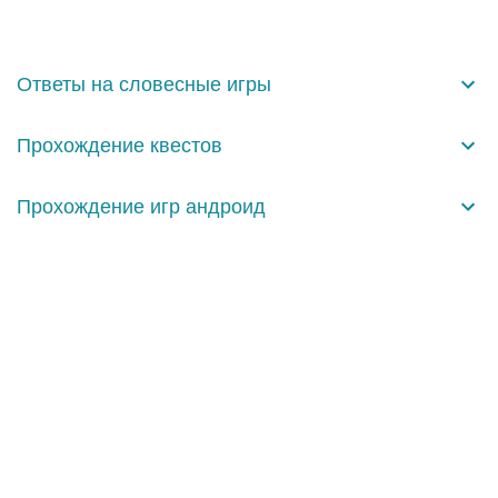
м
е
н
Ответы на словесные игры
т
а
Прохождение квестов
р
и
Прохождение игр андроид
и